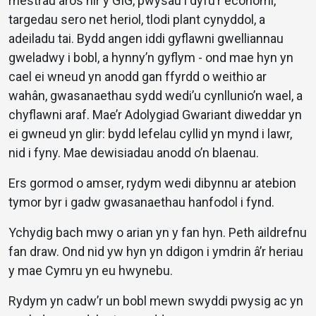
rhestrau aros hir y GIG, pwysau i dyfu’r economi,
targedau sero net heriol, tlodi plant cynyddol, a
adeiladu tai. Bydd angen iddi gyflawni gwelliannau
gweladwy i bobl, a hynny’n gyflym - ond mae hyn yn
cael ei wneud yn anodd gan ffyrdd o weithio ar
wahân, gwasanaethau sydd wedi’u cynllunio’n wael, a
chyflawni araf. Mae’r Adolygiad Gwariant diweddar yn
ei gwneud yn glir: bydd lefelau cyllid yn mynd i lawr,
nid i fyny. Mae dewisiadau anodd o’n blaenau.
Ers gormod o amser, rydym wedi dibynnu ar atebion
tymor byr i gadw gwasanaethau hanfodol i fynd.
Ychydig bach mwy o arian yn y fan hyn. Peth aildrefnu
fan draw. Ond nid yw hyn yn ddigon i ymdrin â’r heriau
y mae Cymru yn eu hwynebu.
Rydym yn cadw’r un bobl mewn swyddi pwysig ac yn