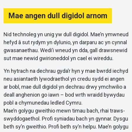
Mae angen dull digidol arnom
Nid technoleg yn unig yw dull digidol. Mae’n ymwneud
hefyd â sut rydym yn dylunio, yn darparu ac yn cynnal
gwasanaethau. Wedi’i wneud yn dda, gall drawsnewid
sut mae newid gwirioneddol yn cael ei wireddu.
Yn hytrach na dechrau gyda’r hyn y mae bwrdd iechyd
neu asiantaeth lywodraethol yn credu sydd ei angen
ar bobl, mae dull digidol yn dechrau drwy ymchwilio a
deall anghenion go iawn – bod wrth wraidd bywydau
pobl a chymunedau ledled Cymru.
Mae’n golygu gweithio mewn timau bach, rhai traws-
swyddogaethol. Profi syniadau bach yn gynnar. Dysgu
beth sy’n gweithio. Profi beth sy’n helpu. Mae’n golygu