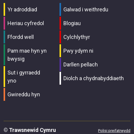
Yr adroddiad
Galwad i weithredu
Heriau cyfredol
Blogiau
Ffordd well
Cylchlythyr
Pam mae hyn yn
Pwy ydym ni
bwysig
Darllen pellach
Sut i gyrraedd
Diolch a chydnabyddiaeth
yno
Gwireddu hyn
© Trawsnewid Cymru
Polisi preifatrwydd