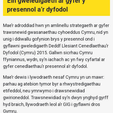
Ein gweledigaeth ar gyfer y
presennol a’r dyfodol
Mae’r adroddiad hwn yn amlinellu strategaeth ar gyfer
trawsnewid gwasanaethau cyhoeddus Cymru, nid yn
unig i ddiwallu gofynion brys y presennol ond i
gyflawni gweledigaeth Deddf Llesiant Cenedlaethau’r
Dyfodol (Cymru) 2015. Gallwn sicrhau Cymru
ffyniannus, wydn, sy’n iachach ac yn fwy cyfartal ar
gyfer cenedlaethau’r presennol a’r dyfodol.
Mae’r dewis i lywodraeth nesaf Cymru yn un mawr:
parhau ag atebion tymor byr a rhwystredigaethau
etifeddol, neu ymrwymo i drawsnewidiad
gwirioneddol. Trawsnewidiad sy’n dwyn ynghyd gyrff
hyd braich, llywodraeth leol a’r GIG i gyflawni dros
Gymru.