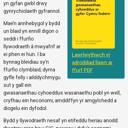
yn gyfan gwbl drwy
gynrychiolaeth gyfrannol.
Mae’n annhebygol y bydd
un blaid yn ennill digon o
seddi i ffurfio
llywodraeth â mwyafrif ar
ei phen ei hun. I ba
Lawrlwythwch yr
bynnag bleidiau sy’n
adroddiad llawn ar
ffurfio clymblaid, dyma
ffurf PDF
gyfle felly i ailddychmygu
sut y gall ein
gwasanaethau cyhoeddus wasanaethu pobl yn well,
cryfhau ein heconomi, amddiffyn yr amgylchedd a
diogelu ein dyfodol.
Bydd y llywodraeth nesaf yn etifeddu heriau anodd: