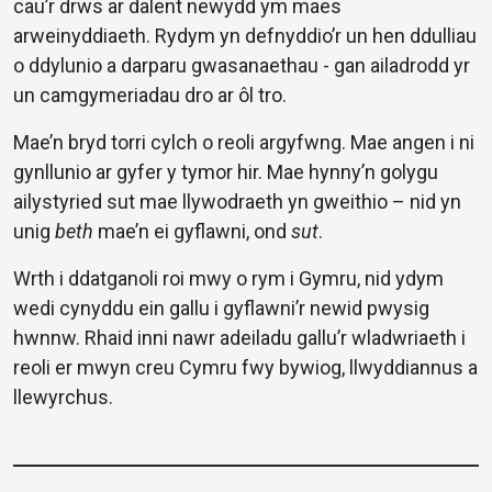
cau’r drws ar dalent newydd ym maes
arweinyddiaeth. Rydym yn defnyddio’r un hen ddulliau
o ddylunio a darparu gwasanaethau - gan ailadrodd yr
un camgymeriadau dro ar ôl tro.
Mae’n bryd torri cylch o reoli argyfwng. Mae angen i ni
gynllunio ar gyfer y tymor hir. Mae hynny’n golygu
ailystyried sut mae llywodraeth yn gweithio – nid yn
unig
beth
mae’n ei gyflawni, ond
sut
.
Wrth i ddatganoli roi mwy o rym i Gymru, nid ydym
wedi cynyddu ein gallu i gyflawni’r newid pwysig
hwnnw. Rhaid inni nawr adeiladu gallu’r wladwriaeth i
reoli er mwyn creu Cymru fwy bywiog, llwyddiannus a
llewyrchus.