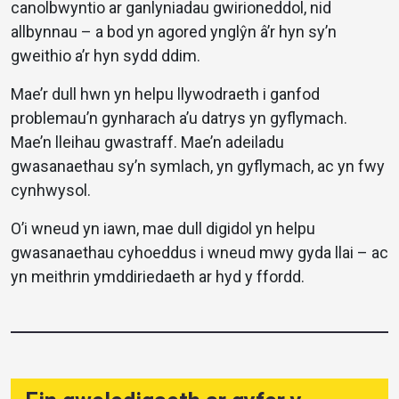
canolbwyntio ar ganlyniadau gwirioneddol, nid
allbynnau – a bod yn agored ynglŷn â’r hyn sy’n
gweithio a’r hyn sydd ddim.
Mae’r dull hwn yn helpu llywodraeth i ganfod
problemau’n gynharach a’u datrys yn gyflymach.
Mae’n lleihau gwastraff. Mae’n adeiladu
gwasanaethau sy’n symlach, yn gyflymach, ac yn fwy
cynhwysol.
O’i wneud yn iawn, mae dull digidol yn helpu
gwasanaethau cyhoeddus i wneud mwy gyda llai – ac
yn meithrin ymddiriedaeth ar hyd y ffordd.