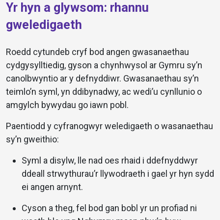
Yr hyn a glywsom: rhannu
gweledigaeth
Roedd cytundeb cryf bod angen gwasanaethau
cydgysylltiedig, gyson a chynhwysol ar Gymru sy’n
canolbwyntio ar y defnyddiwr. Gwasanaethau sy’n
teimlo’n syml, yn ddibynadwy, ac wedi’u cynllunio o
amgylch bywydau go iawn pobl.
Paentiodd y cyfranogwyr weledigaeth o wasanaethau
sy’n gweithio:
Syml a disylw, lle nad oes rhaid i ddefnyddwyr
ddeall strwythurau’r llywodraeth i gael yr hyn sydd
ei angen arnynt.
Cyson a theg, fel bod gan bobl yr un profiad ni