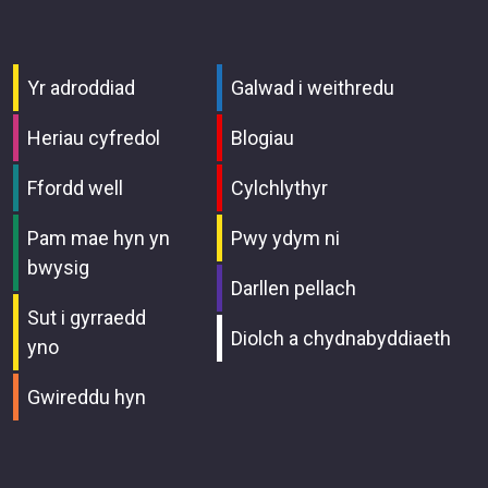
Yr adroddiad
Galwad i weithredu
Heriau cyfredol
Blogiau
Ffordd well
Cylchlythyr
Pam mae hyn yn
Pwy ydym ni
bwysig
Darllen pellach
Sut i gyrraedd
Diolch a chydnabyddiaeth
yno
Gwireddu hyn