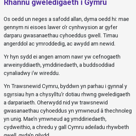
Rhannu gweledigaeth i Gymru
Os oedd un neges a safodd allan, dyma oedd hi: mae
gennym ni eisoes lawer o’r cynhwysion ar gyfer
darparu gwasanaethau cyhoeddus gwell. Timau
angerddol ac ymroddedig, ac awydd am newid.
Yr hyn sydd ei angen arnom nawr yw cefnogaeth
arweinyddiaeth, ymddiriedaeth, a buddsoddiad
cynaliadwy i’w wireddu.
Yn Trawsnewid Cymru, byddwn yn parhau i gynnal y
sgyrsiau hyn a chysylltu’r dotiau rhwng gweledigaeth
a darpariaeth. Oherwydd nid yw trawsnewid
gwasanaethau cyhoeddus yn ymwneud â thechnoleg
yn unig. Mae’n ymwneud ag ymddiriedaeth,
cydweithio, a chredu y gall Cymru adeiladu rhywbeth
gwell, gyda’n gilydd.