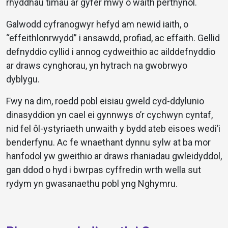
rhyddhau timau ar gyfer mwy o waith perthynol.
Galwodd cyfranogwyr hefyd am newid iaith, o
“effeithlonrwydd” i ansawdd, profiad, ac effaith. Gellid
defnyddio cyllid i annog cydweithio ac ailddefnyddio
ar draws cynghorau, yn hytrach na gwobrwyo
dyblygu.
Fwy na dim, roedd pobl eisiau gweld cyd-ddylunio
dinasyddion yn cael ei gynnwys o’r cychwyn cyntaf,
nid fel ôl-ystyriaeth unwaith y bydd ateb eisoes wedi’i
benderfynu. Ac fe wnaethant dynnu sylw at ba mor
hanfodol yw gweithio ar draws rhaniadau gwleidyddol,
gan ddod o hyd i bwrpas cyffredin wrth wella sut
rydym yn gwasanaethu pobl yng Nghymru.