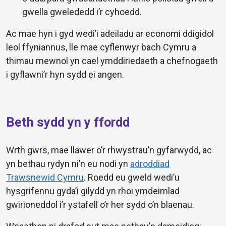
gwella gwelededd i’r cyhoedd.
Ac mae hyn i gyd wedi’i adeiladu ar economi ddigidol
leol ffyniannus, lle mae cyflenwyr bach Cymru a
thimau mewnol yn cael ymddiriedaeth a chefnogaeth
i gyflawni’r hyn sydd ei angen.
Beth sydd yn y ffordd
Wrth gwrs, mae llawer o’r rhwystrau’n gyfarwydd, ac
yn bethau rydyn ni’n eu nodi yn
adroddiad
Trawsnewid Cymru
. Roedd eu gweld wedi’u
hysgrifennu gyda’i gilydd yn rhoi ymdeimlad
gwirioneddol i’r ystafell o’r her sydd o’n blaenau.