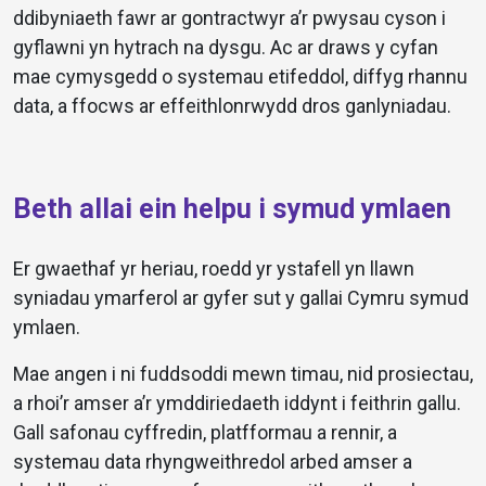
ddibyniaeth fawr ar gontractwyr a’r pwysau cyson i
gyflawni yn hytrach na dysgu. Ac ar draws y cyfan
mae cymysgedd o systemau etifeddol, diffyg rhannu
data, a ffocws ar effeithlonrwydd dros ganlyniadau.
Beth allai ein helpu i symud ymlaen
Er gwaethaf yr heriau, roedd yr ystafell yn llawn
syniadau ymarferol ar gyfer sut y gallai Cymru symud
ymlaen.
Mae angen i ni fuddsoddi mewn timau, nid prosiectau,
a rhoi’r amser a’r ymddiriedaeth iddynt i feithrin gallu.
Gall safonau cyffredin, platfformau a rennir, a
systemau data rhyngweithredol arbed amser a