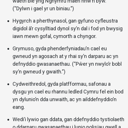
waeth ble yng Nghymru maen nhw’n byw.
(“Dylwn i gael yr un biniau.”)
Hygyrch a pherthynasol, gan gyfuno cyfleustra
digidol â’r cysylltiad dynol sy’n dal i fod yn bwysig
iawn mewn gofal, cymorth a chyngor.
Grymuso, gyda phenderfyniadau’n cael eu
gwneud yn agosach at y rhai sy’n darparu ac yn
defnyddio gwasanaethau. (“Pŵer yn nwylo’r bobl
sy’n gwneud y gwaith.”)
Cydweithredol, gyda platfformau, safonau a
dysgu yn cael eu rhannu ledled Cymru fel ein bod
yn dylunio’n dda unwaith, ac yn ailddefnyddio’n
eang.
Wedi’i lywio gan ddata, gan ddefnyddio tystiolaeth
o ddarparu gwasanaethau i lunio polisïau gwell a