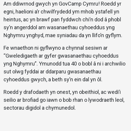
Am ddiwrnod gwych yn GovCamp Cymru! Roedd yr
egni, haelioni a’r chwilfrydedd ym mhob ystafell yn
heintus, ac yn brawf pan fyddwch chi’n dod â phobl
sy’n angerddol am wasanaethau cyhoeddus yng
Nghymru ynghyd, mae syniadau da yn llifo’n gyflym.
Fe wnaethon ni gyflwyno a chynnal sesiwn ar
“Gweledigaeth ar gyfer gwasanaethau cyhoeddus
yng Nghymru”. Ymunodd tua 40 o bobl â ni i archwilio
sut olwg fyddai ar ddarparu gwasanaethau
cyhoeddus gwych, a beth sy’n ein dal yn ôl.
Roedd y drafodaeth yn onest, yn obeithiol, ac wedi’i
seilio ar brofiad go iawn o bob rhan o lywodraeth leol,
sectorau digidol a chymunedol.