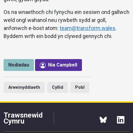
Os na wnaethoch chi fynychu ein sesiwn ond gallwch
weld ongl wahanol neu rywbeth sydd ar goll,
anfonwch e-bost atom:
team@transform.wales
.
Byddem wrth ein bodd yn clywed gennych chi.
Nodiadau
Nia Campbell
Arweinyddiaeth
Cyllid
Pobl
Trawsnewid
Cymru