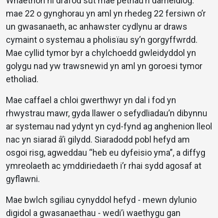
Wnaethon ni drafod sut mae pethau’n dameidiog:
mae 22 o gynghorau yn aml yn rhedeg 22 fersiwn o’r
un gwasanaeth, ac anhawster cydlynu ar draws
cymaint o systemau a pholisïau sy’n gorgyffwrdd.
Mae cyllid tymor byr a chylchoedd gwleidyddol yn
golygu nad yw trawsnewid yn aml yn goroesi tymor
etholiad.
Mae caffael a chloi gwerthwyr yn dal i fod yn
rhwystrau mawr, gyda llawer o sefydliadau’n dibynnu
ar systemau nad ydynt yn cyd-fynd ag anghenion lleol
nac yn siarad â’i gilydd. Siaradodd pobl hefyd am
osgoi risg, agweddau “heb eu dyfeisio yma”, a diffyg
ymreolaeth ac ymddiriedaeth i’r rhai sydd agosaf at
gyflawni.
Mae bwlch sgiliau cynyddol hefyd - mewn dylunio
digidol a gwasanaethau - wedi’i waethygu gan