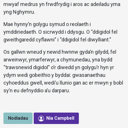
mwyaf medrus yn frwdfrydig i aros ac adeiladu yma
yng Nghymru.
Mae hynny’n golygu symud o reolaeth i
ymddiriedaeth. O sicrwydd i ddysgu. O “ddigidol fel
gweithgaredd cyflawni” i “ddigidol fel diwylliant.”
Os gallwn wneud y newid hwnnw gyda’n gilydd, fel
arweinwyr, ymarferwyr, a chymunedau, yna bydd
“trawsnewid digidol” o’r diwedd yn golygu’r hyn yr
ydym wedi gobeithio y byddai: gwasanaethau
cyhoeddus gwell, wedi’u llunio gan ac er mwyn y bobl
sy’n eu defnyddio a’u darparu.
Nodiadau
Nia Campbell