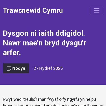
Trawsnewid Cymru
Dysgon ni iaith ddigidol.
Nawr mae'n bryd dysgu'r
arfer.
Nodyn
27 Hydref 2025
Rwyf wedi treulio’r rhan fwyaf o fy ngyrfa yn helpu
timau i symud o siarad am ddylunio sy’n canolbwyntio