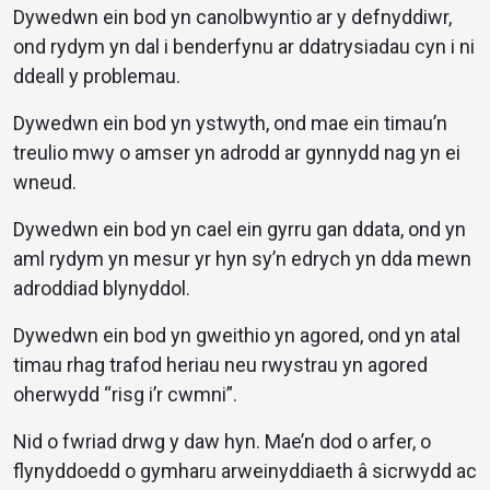
Dywedwn ein bod yn canolbwyntio ar y defnyddiwr,
ond rydym yn dal i benderfynu ar ddatrysiadau cyn i ni
ddeall y problemau.
Dywedwn ein bod yn ystwyth, ond mae ein timau’n
treulio mwy o amser yn adrodd ar gynnydd nag yn ei
wneud.
Dywedwn ein bod yn cael ein gyrru gan ddata, ond yn
aml rydym yn mesur yr hyn sy’n edrych yn dda mewn
adroddiad blynyddol.
Dywedwn ein bod yn gweithio yn agored, ond yn atal
timau rhag trafod heriau neu rwystrau yn agored
oherwydd “risg i’r cwmni”.
Nid o fwriad drwg y daw hyn. Mae’n dod o arfer, o
flynyddoedd o gymharu arweinyddiaeth â sicrwydd ac