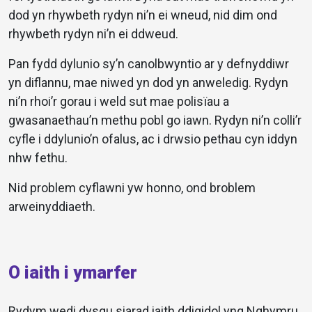
dod yn rhywbeth rydyn ni’n ei wneud, nid dim ond
rhywbeth rydyn ni’n ei ddweud.
Pan fydd dylunio sy’n canolbwyntio ar y defnyddiwr
yn diflannu, mae niwed yn dod yn anweledig. Rydyn
ni’n rhoi’r gorau i weld sut mae polisïau a
gwasanaethau’n methu pobl go iawn. Rydyn ni’n colli’r
cyfle i ddylunio’n ofalus, ac i drwsio pethau cyn iddyn
nhw fethu.
Nid problem cyflawni yw honno, ond broblem
arweinyddiaeth.
O iaith i ymarfer
Rydym wedi dysgu siarad iaith ddigidol yng Nghymru.