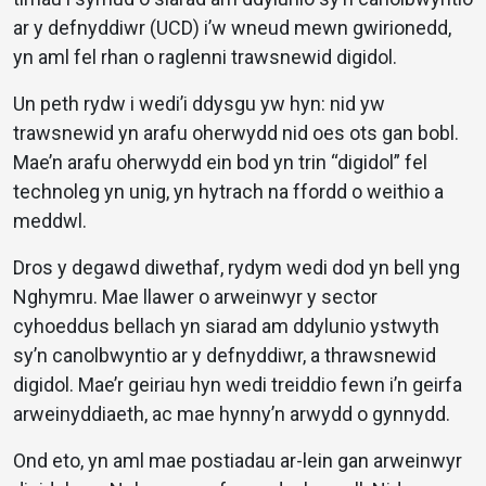
ar y defnyddiwr (UCD) i’w wneud mewn gwirionedd,
yn aml fel rhan o raglenni trawsnewid digidol.
Un peth rydw i wedi’i ddysgu yw hyn: nid yw
trawsnewid yn arafu oherwydd nid oes ots gan bobl.
Mae’n arafu oherwydd ein bod yn trin “digidol” fel
technoleg yn unig, yn hytrach na ffordd o weithio a
meddwl.
Dros y degawd diwethaf, rydym wedi dod yn bell yng
Nghymru. Mae llawer o arweinwyr y sector
cyhoeddus bellach yn siarad am ddylunio ystwyth
sy’n canolbwyntio ar y defnyddiwr, a thrawsnewid
digidol. Mae’r geiriau hyn wedi treiddio fewn i’n geirfa
arweinyddiaeth, ac mae hynny’n arwydd o gynnydd.
Ond eto, yn aml mae postiadau ar-lein gan arweinwyr