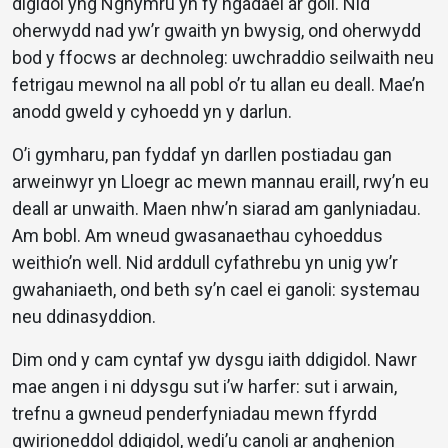
digidol yng Nghymru yn fy ngadael ar goll. Nid
oherwydd nad yw’r gwaith yn bwysig, ond oherwydd
bod y ffocws ar dechnoleg: uwchraddio seilwaith neu
fetrigau mewnol na all pobl o’r tu allan eu deall. Mae’n
anodd gweld y cyhoedd yn y darlun.
O’i gymharu, pan fyddaf yn darllen postiadau gan
arweinwyr yn Lloegr ac mewn mannau eraill, rwy’n eu
deall ar unwaith. Maen nhw’n siarad am ganlyniadau.
Am bobl. Am wneud gwasanaethau cyhoeddus
weithio’n well. Nid arddull cyfathrebu yn unig yw’r
gwahaniaeth, ond beth sy’n cael ei ganoli: systemau
neu ddinasyddion.
Dim ond y cam cyntaf yw dysgu iaith ddigidol. Nawr
mae angen i ni ddysgu sut i’w harfer: sut i arwain,
trefnu a gwneud penderfyniadau mewn ffyrdd
gwirioneddol ddigidol, wedi’u canoli ar anghenion