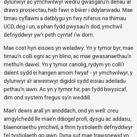
dylunwyr ac ymchwilwyr wedi’u gwasgaru’n denau ar
draws prosiectau, heb fawr o bŵer i ddylanwadu. Mae
timau cyflawni a datblygu yn fwy niferus na thimau
UCD, deg i un, a phan fydd pwysau’n dod, ymchwil
defnyddwyr yw’r peth cyntaf i’w dorri.
Mae cost hyn eisoes yn weladwy. Yn y tymor byr, mae
timau’n colli egni ac yn blino, ac mae gwasanaethau’n
methu’n dawel. Yn y tymor canolig, rydym yn colli’r
dalent sydd ei hangen arnom fwyaf - yr ymchwilwyr, y
dylunwyr a’r arweinwyr digidol sydd eisiau adeiladu
pethau’n iawn. Ac yn y tymor hir, pan fydd bwysicaf,
dim ond system fregus sy’n weddill.
Mae’r dewis arall yn anoddach, ond yn well: creu
amgylchedd lle mae’n ddiogel profi, dysgu ac addasu,
blaenoriaethu ymchwil, a thrin tystiolaeth defnyddwyr
fel tystiolaeth go iawn. Dyna sut mae trawsnewid yn