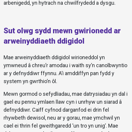
arbenigedd, yn hytrach na chwilfrydedd a dysgu.
Sut olwg sydd mewn gwirionedd ar
arweinyddiaeth ddigidol
Mae arweinyddiaeth ddigidol wirioneddol yn
ymwneud â chreu’r amodau i waith sy’n canolbwyntio
ar y defnyddiwr ffynnu. A’i amddiffyn pan fydd y
system yn gwrthio’n ôl.
Mewn gormod o sefydliadau, mae datrysiadau yn dal i
gael eu pennu ymlaen llaw cyn i unrhyw un siarad â
defnyddiwr. Caiff cyfnod darganfod ei drin fel
rhywbeth dewisol, neu ar y gorau, mae ymchwil yn
cael ei thrin fel gweithgaredd ‘un tro yn unig’. Mae