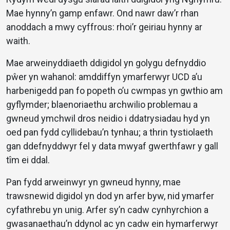
Mae hynny’n gamp enfawr. Ond nawr daw’r rhan
anoddach a mwy cyffrous: rhoi’r geiriau hynny ar
waith.
Mae arweinyddiaeth ddigidol yn golygu defnyddio
pŵer yn wahanol: amddiffyn ymarferwyr UCD a’u
harbenigedd pan fo popeth o’u cwmpas yn gwthio am
gyflymder; blaenoriaethu archwilio problemau a
gwneud ymchwil dros neidio i ddatrysiadau hyd yn
oed pan fydd cyllidebau’n tynhau; a thrin tystiolaeth
gan ddefnyddwyr fel y data mwyaf gwerthfawr y gall
tîm ei ddal.
Pan fydd arweinwyr yn gwneud hynny, mae
trawsnewid digidol yn dod yn arfer byw, nid ymarfer
cyfathrebu yn unig. Arfer sy’n cadw cynhyrchion a
gwasanaethau’n ddynol ac yn cadw ein hymarferwyr