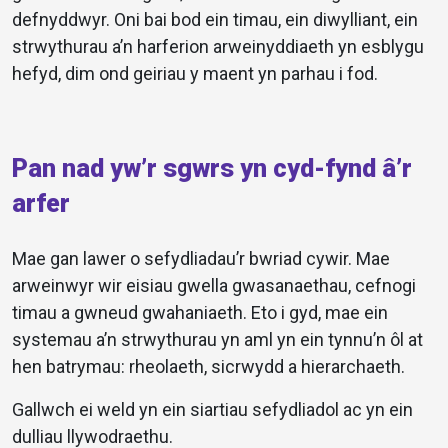
defnyddwyr. Oni bai bod ein timau, ein diwylliant, ein
strwythurau a’n harferion arweinyddiaeth yn esblygu
hefyd, dim ond geiriau y maent yn parhau i fod.
Pan nad yw’r sgwrs yn cyd-fynd â’r
arfer
Mae gan lawer o sefydliadau’r bwriad cywir. Mae
arweinwyr wir eisiau gwella gwasanaethau, cefnogi
timau a gwneud gwahaniaeth. Eto i gyd, mae ein
systemau a’n strwythurau yn aml yn ein tynnu’n ôl at
hen batrymau: rheolaeth, sicrwydd a hierarchaeth.
Gallwch ei weld yn ein siartiau sefydliadol ac yn ein
dulliau llywodraethu.