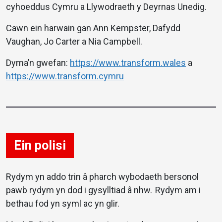
cyhoeddus Cymru a Llywodraeth y Deyrnas Unedig.
Cawn ein harwain gan Ann Kempster, Dafydd
Vaughan, Jo Carter a Nia Campbell.
Dyma’n gwefan:
https://www.transform.wales
a
https://www.transform.cymru
Ein polisi
Rydym yn addo trin â pharch wybodaeth bersonol
pawb rydym yn dod i gysylltiad â nhw. Rydym am i
bethau fod yn syml ac yn glir.