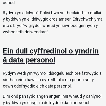
uchod.
Rydym yn adolygu’r Polisi hwn yn rheolaidd, ac efallai
y byddwn yn ei ddiwygio dros amser. Edrychwch yma
eto o bryd i’w gilydd i wneud yn siŵr bod gennych y
wybodaeth ddiweddaraf.
Ein dull cyffredinol o ymdrin
â data personol
Rydym wedi ymrwymo i ddiogelu eich preifatrwydd a
sicrhau eich hawliau cyfreithiol o ran pennu sut y
cawn ddefnyddio eich data personol.
Dim ond pan fydd angen angen inni wneud y canlynol
y byddwn yn casglu a defnyddio data personol: