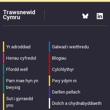
Trawsnewid
Cymru
Yr adroddiad
Galwad i weithredu
Heriau cyfredol
Blogiau
Ffordd well
Cylchlythyr
Pam mae hyn yn
Pwy ydym ni
bwysig
Darllen pellach
Sut i gyrraedd
Diolch a chydnabyddiaeth
yno