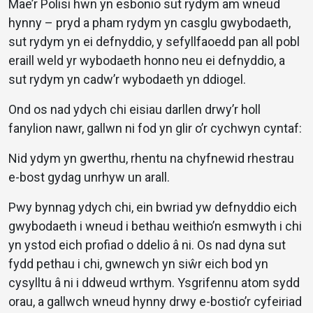
Mae’r Polisi hwn yn esbonio sut rydym am wneud
hynny – pryd a pham rydym yn casglu gwybodaeth,
sut rydym yn ei defnyddio, y sefyllfaoedd pan all pobl
eraill weld yr wybodaeth honno neu ei defnyddio, a
sut rydym yn cadw’r wybodaeth yn ddiogel.
Ond os nad ydych chi eisiau darllen drwy’r holl
fanylion nawr, gallwn ni fod yn glir o’r cychwyn cyntaf:
Nid ydym yn gwerthu, rhentu na chyfnewid rhestrau
e-bost gydag unrhyw un arall.
Pwy bynnag ydych chi, ein bwriad yw defnyddio eich
gwybodaeth i wneud i bethau weithio’n esmwyth i chi
yn ystod eich profiad o ddelio â ni. Os nad dyna sut
fydd pethau i chi, gwnewch yn siŵr eich bod yn
cysylltu â ni i ddweud wrthym. Ysgrifennu atom sydd
orau, a gallwch wneud hynny drwy e-bostio’r cyfeiriad