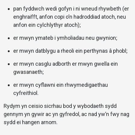
pan fyddwch wedi gofyn i ni wneud rhywbeth (er
enghraifft, anfon copi o’n hadroddiad atoch, neu
anfon ein cylchlythyr atoch);
er mwyn ymateb i ymholiadau neu gwynion;
er mwyn datblygu a rheoli ein perthynas â phobl;
er mwyn casglu adborth er mwyn gwella ein
gwasanaeth;
er mwyn cyflawni ein rhwymedigaethau
cyfreithiol.
Rydym yn ceisio sicrhau bod y wybodaeth sydd
gennym yn gywir ac yn gyfredol, ac nad yw’n fwy nag
sydd ei hangen arnom.