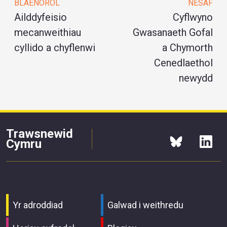
BLAENOROL
NESAF
Ailddyfeisio
Cyflwyno
mecanweithiau
Gwasanaeth Gofal
cyllido a chyflenwi
a Chymorth
Cenedlaethol
newydd
Trawsnewid
Cymru
Yr adroddiad
Galwad i weithredu