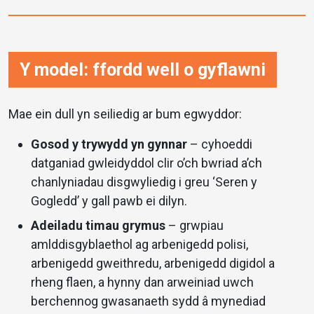
Y model: ffordd well o gyflawni
Mae ein dull yn seiliedig ar bum egwyddor:
Gosod y trywydd yn gynnar
– cyhoeddi
datganiad gwleidyddol clir o’ch bwriad a’ch
chanlyniadau disgwyliedig i greu ‘Seren y
Gogledd’ y gall pawb ei dilyn.
Adeiladu timau grymus
– grwpiau
amlddisgyblaethol ag arbenigedd polisi,
arbenigedd gweithredu, arbenigedd digidol a
rheng flaen, a hynny dan arweiniad uwch
berchennog gwasanaeth sydd â mynediad