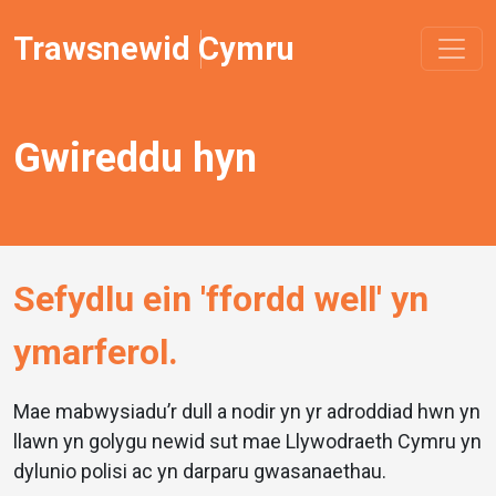
Trawsnewid Cymru
Gwireddu hyn
Sefydlu ein 'ffordd well' yn
ymarferol.
Mae mabwysiadu’r dull a nodir yn yr adroddiad hwn yn
llawn yn golygu newid sut mae Llywodraeth Cymru yn
dylunio polisi ac yn darparu gwasanaethau.