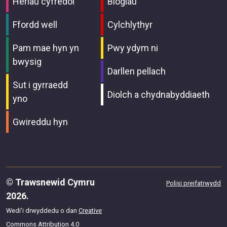
Heriau cyfredol
Blogiau
Ffordd well
Cylchlythyr
Pam mae hyn yn
Pwy ydym ni
bwysig
Darllen pellach
Sut i gyrraedd
Diolch a chydnabyddiaeth
yno
Gwireddu hyn
© Trawsnewid Cymru
Polisi preifatrwydd
2026.
Wedi’i drwyddedu o dan
Creative
Commons Attribution 4.0