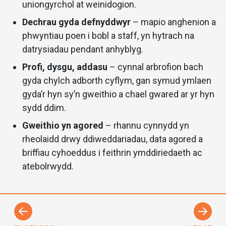
uniongyrchol at weinidogion.
Dechrau gyda defnyddwyr
– mapio anghenion a
phwyntiau poen i bobl a staff, yn hytrach na
datrysiadau pendant anhyblyg.
Profi, dysgu, addasu
– cynnal arbrofion bach
gyda chylch adborth cyflym, gan symud ymlaen
gyda’r hyn sy’n gweithio a chael gwared ar yr hyn
sydd ddim.
Gweithio yn agored
– rhannu cynnydd yn
rheolaidd drwy ddiweddariadau, data agored a
briffiau cyhoeddus i feithrin ymddiriedaeth ac
atebolrwydd.