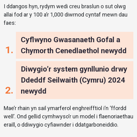
I ddangos hyn, rydym wedi creu braslun o sut olwg
allai fod ar y 100 a’r 1,000 diwrnod cyntaf mewn dau
faes:
Cyflwyno Gwasanaeth Gofal a
Chymorth Cenedlaethol newydd
Diwygio’r system gynllunio drwy
Ddeddf Seilwaith (Cymru) 2024
newydd
Mae’r rhain yn sail ymarferol enghreifftiol i’n ‘ffordd
well’. Ond gellid cymhwyso’r un model i flaenoriaethau
eraill, o ddiwygio cyfiawnder i ddatgarboneiddio.