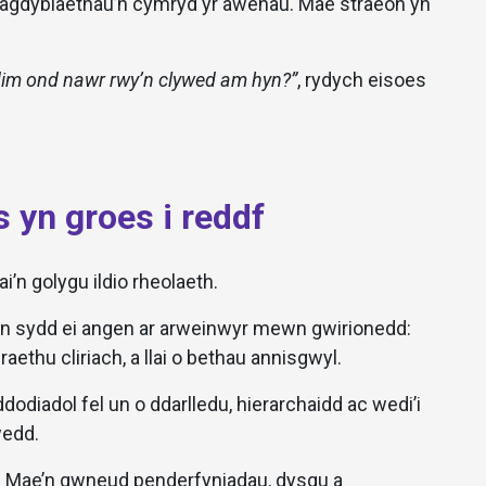
hagdybiaethau’n cymryd yr awenau. Mae straeon yn
im ond nawr rwy’n clywed am hyn?”
, rydych eisoes
 yn groes i reddf
’n golygu ildio rheolaeth.
hyn sydd ei angen ar arweinwyr mewn gwirionedd:
thu cliriach, a llai o bethau annisgwyl.
ddodiadol fel un o ddarlledu, hierarchaidd ac wedi’i
wedd.
. Mae’n gwneud penderfyniadau, dysgu a