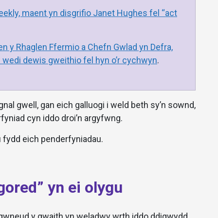
ly, maent yn disgrifio Janet Hughes fel “act
 y Rhaglen Ffermio a Chefn Gwlad yn Defra,
 wedi dewis gweithio fel hyn o’r cychwyn
.
al gwell, gan eich galluogi i weld beth sy’n sownd,
fyniad cyn iddo droi’n argyfwng.
u fydd eich penderfyniadau.
gored” yn ei olygu
 gwneud y gwaith yn weladwy wrth iddo ddigwydd,