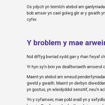
Os ydych yn teimlo’n atebol am ganlyniada
bob amser yn cael golwg glir ar y gwaith y
cyfer.
Y broblem y mae arwei
Nid diffyg bwriad sydd gan y rhan fwyaf o
Yr hyn sy’n brin yw dealltwriaeth amserol o
Maent yn atebol am wneud penderfyniadau
gweld y gwaith. Maent yn derbyn diweddaria
yn gostus, yn wleidyddol sensitif, neu’n a
Yn y cyfamser, mae pobl eraill yn y sefydl