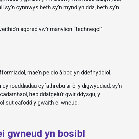
l sy’n cynnwys beth sy’n mynd yn dda, beth sy’n
ithio’n agored yw’r manylion “technegol”:
fformiadol, mae’n peidio â bod yn ddefnyddiol.
 cyhoeddiadau cyfathrebu ar ôl y digwyddiad, sy’n
 cadarnhaol, heb ddatgelu’r gwir ddysgu, y
ol sut cafodd y gwaith ei wneud.
ei gwneud yn bosibl