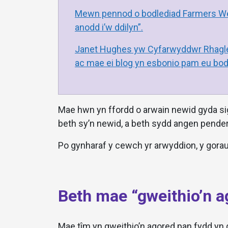
Mewn pennod o bodlediad Farmers Week
anodd i’w ddilyn”.
Janet Hughes yw Cyfarwyddwr Rhaglen
ac mae ei blog yn esbonio pam eu bod
Mae hwn yn ffordd o arwain newid gyda sign
beth sy’n newid, a beth sydd angen pender
Po gynharaf y cewch yr arwyddion, y gora
Beth mae “gweithio’n a
Mae tîm yn gweithio’n agored pan fydd yn