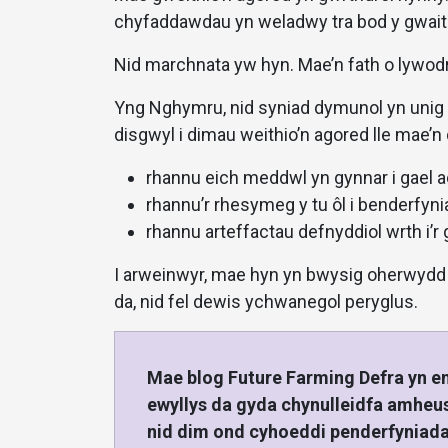
chyfaddawdau yn weladwy tra bod y gwaith yn
Nid marchnata yw hyn. Mae’n fath o lywod
Yng Nghymru, nid syniad dymunol yn unig
disgwyl i dimau weithio’n agored lle mae’n
rhannu eich meddwl yn gynnar i gael a
rhannu’r rhesymeg y tu ôl i benderfyn
rhannu arteffactau defnyddiol wrth i’r
I arweinwyr, mae hyn yn bwysig oherwydd ei
da, nid fel dewis ychwanegol peryglus.
Mae blog Future Farming Defra yn eng
ewyllys da gyda chynulleidfa amheus
nid dim ond cyhoeddi penderfyniada