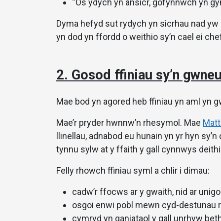
“Os ydych yn ansicr, gofynnwch yn gyn
Dyma hefyd sut rydych yn sicrhau nad yw 
yn dod yn ffordd o weithio sy’n cael ei che
2. Gosod ffiniau sy’n gwne
Mae bod yn agored heb ffiniau yn aml yn 
Mae’r pryder hwnnw’n rhesymol. Mae
Matt
llinellau, adnabod eu hunain yn yr hyn sy’n
tynnu sylw at y ffaith y gall cynnwys deit
Felly rhowch ffiniau syml a chlir i dimau:
cadw’r ffocws ar y gwaith, nid ar unigo
osgoi enwi pobl mewn cyd-destunau ri
cymryd yn ganiataol y gall unrhyw bet