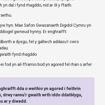
 dal i fynd rhagddo, nid ar ôl y ffaith.
raethu.
 yw hyn. Mae Safon Gwasanaeth Digidol Cymru yn
 ddiogel gwneud hynny. Er enghraifft:
dborth a dysgu, fel y gallwch addasu’r cwrs
iadau
 gwaith fynd rhagddo
 fod yn ail-fframio bod yn agored fel rhan o arfer
hraifft dda o weithio yn agored i feithrin
, drwy rannu’r gwaith wrth iddo ddatblygu,
u ar y diwedd.