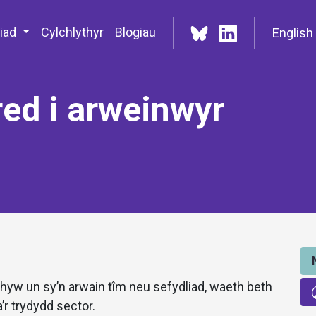
iad
Cylchlythyr
Blogiau
English
red i arweinwyr
hyw un sy’n arwain tîm neu sefydliad, waeth beth
’r trydydd sector.