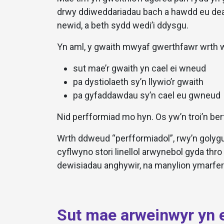
drwy ddiweddariadau bach a hawdd eu deal
newid, a beth sydd wedi’i ddysgu.
Yn aml, y gwaith mwyaf gwerthfawr wrth we
sut mae’r gwaith yn cael ei wneud
pa dystiolaeth sy’n llywio’r gwaith
pa gyfaddawdau sy’n cael eu gwneud
Nid perfformiad mo hyn. Os yw’n troi’n ber
Wrth ddweud “perfformiadol”, rwy’n golygu
cyflwyno stori linellol arwynebol gyda thro
dewisiadau anghywir, na manylion ymarfer
Sut mae arweinwyr yn 