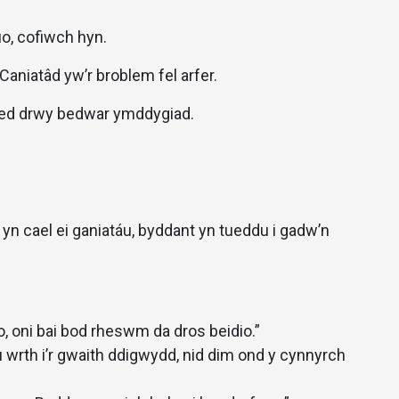
o, cofiwch hyn.
aniatâd yw’r broblem fel arfer.
ored drwy bedwar ymddygiad.
yn cael ei ganiatáu, byddant yn tueddu i gadw’n
o, oni bai bod rheswm da dros beidio.”
wrth i’r gwaith ddigwydd, nid dim ond y cynnyrch