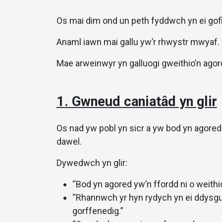
Os mai dim ond un peth fyddwch yn ei gofi
Anaml iawn mai gallu yw’r rhwystr mwyaf. C
Mae arweinwyr yn galluogi gweithio’n ag
1. Gwneud caniatâd yn glir
Os nad yw pobl yn sicr a yw bod yn agored 
dawel.
Dywedwch yn glir:
“Bod yn agored yw’n ffordd ni o weithi
“Rhannwch yr hyn rydych yn ei ddysgu 
gorffenedig.”