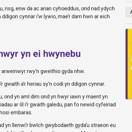
u, risg, enw da ac arian cyhoeddus, ond nad ydych
n ddigon cynnar i’w lywio, mae’r darn hwn ar eich
nwyr yn ei hwynebu
’r arweinwyr rwy’n gweithio gyda nhw.
’r gwaith a’r heriau sy’n codi yn ddigon cynnar.
, ond yn aml dim ond yn hwyr iawn y maent yn
dau ar ôl i’r gwaith galedu, pan fo newid cyfeiriad
chosi embaras.
iad yn llenwi’r bwlch gwybodaeth gyda’u straeon eu