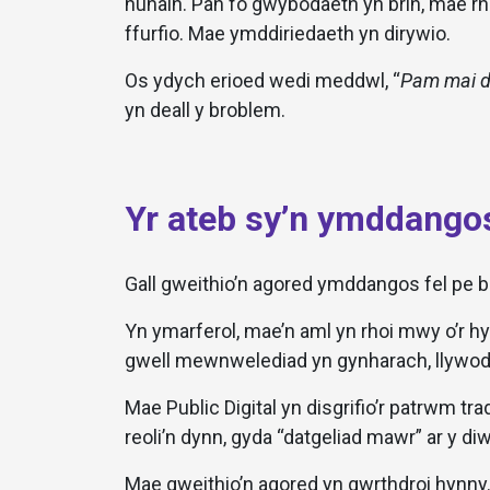
hunain. Pan fo gwybodaeth yn brin, mae r
ffurfio. Mae ymddiriedaeth yn dirywio.
Os ydych erioed wedi meddwl, “
Pam mai d
yn deall y broblem.
Yr ateb sy’n ymddangos
Gall gweithio’n agored ymddangos fel pe bai
Yn ymarferol, mae’n aml yn rhoi mwy o’r 
gwell mewnwelediad yn gynharach, llywodrae
Mae Public Digital yn disgrifio’r patrwm tra
reoli’n dynn, gyda “datgeliad mawr” ar y di
Mae gweithio’n agored yn gwrthdroi hynny