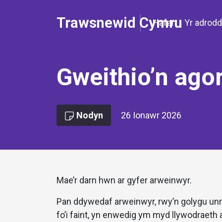
Trawsnewid Cymru
Hafan
Yr adrodd
Gweithio’n ago
Nodyn
26 Ionawr 2026
Mae’r darn hwn ar gyfer arweinwyr.
Pan ddywedaf arweinwyr, rwy’n golygu unr
fo’i faint, yn enwedig ym myd llywodraeth a