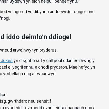
nar. Byddwn yn eich helpu i benderfynu.”
bod yn agored yn dibynnu ar ddewrder unigol, ond
fnogi.
ud iddo deimlo’n ddiogel
gwneud arweinwyr yn bryderus.
 Jukes
yn disgrifio sut y gall pobl ddarllen rhwng y
 cael ei ysgrifennu, a chodi pryderon. Mae hefyd yn
hio ymhellach nag a fwriadwyd.
lion
sg, gwrthdaro neu sensitif
h a gyhoeddir gyrraedd cynulleidfa ehangach nag a