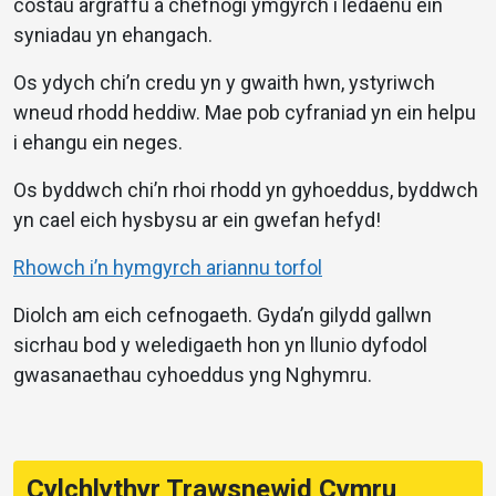
costau argraffu a chefnogi ymgyrch i ledaenu ein
syniadau yn ehangach.
Os ydych chi’n credu yn y gwaith hwn, ystyriwch
wneud rhodd heddiw. Mae pob cyfraniad yn ein helpu
i ehangu ein neges.
Os byddwch chi’n rhoi rhodd yn gyhoeddus, byddwch
yn cael eich hysbysu ar ein gwefan hefyd!
Rhowch i’n hymgyrch ariannu torfol
Diolch am eich cefnogaeth. Gyda’n gilydd gallwn
sicrhau bod y weledigaeth hon yn llunio dyfodol
gwasanaethau cyhoeddus yng Nghymru.
Cylchlythyr Trawsnewid Cymru