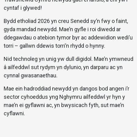
cyntaf i glywed!
Bydd etholiad 2026 yn creu Senedd sy’n fwy o faint,
gyda mandad newydd. Mae’n gyfle i roi diwedd ar
ddegawdau o atebion tymor byr ac addewidion wedi’u
torri – gallwn ddewis torri’n rhydd o hynny.
Nid technoleg yn unig yw dull digidol. Mae’n ymwneud
â ailfeddwl sut rydym yn dylunio, yn darparu ac yn
cynnal gwasanaethau.
Mae ein hadroddiad newydd yn dangos bod angen i’r
sector cyhoeddus yng Nghymru ailfeddwl yr hyn y
mae’n ei gyflawni ac, yn bwysicach fyth, sut mae’n
cyflawni.