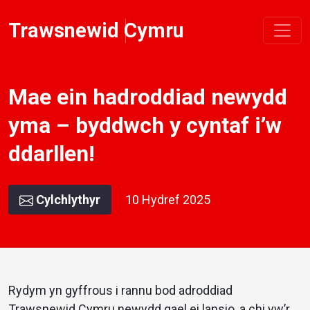
Trawsnewid Cymru
Mae ein hadroddiad newydd
yma – byddwch y cyntaf i’w
ddarllen!
Cylchlythyr
10 Hydref 2025
Rydym yn gyffrous i rannu bod adroddiad
Trawsnewid Cymru newydd gael ei lansio, a chi yw’r