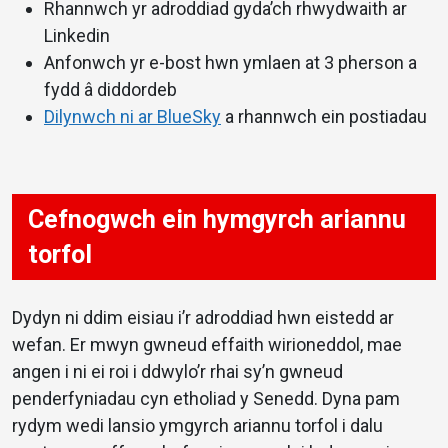
Rhannwch yr adroddiad gyda’ch rhwydwaith ar
Linkedin
Anfonwch yr e-bost hwn ymlaen at 3 pherson a
fydd â diddordeb
Dilynwch ni ar BlueSky
a rhannwch ein postiadau
Cefnogwch ein hymgyrch ariannu
torfol
Dydyn ni ddim eisiau i’r adroddiad hwn eistedd ar
wefan. Er mwyn gwneud effaith wirioneddol, mae
angen i ni ei roi i ddwylo’r rhai sy’n gwneud
penderfyniadau cyn etholiad y Senedd. Dyna pam
rydym wedi lansio ymgyrch ariannu torfol i dalu