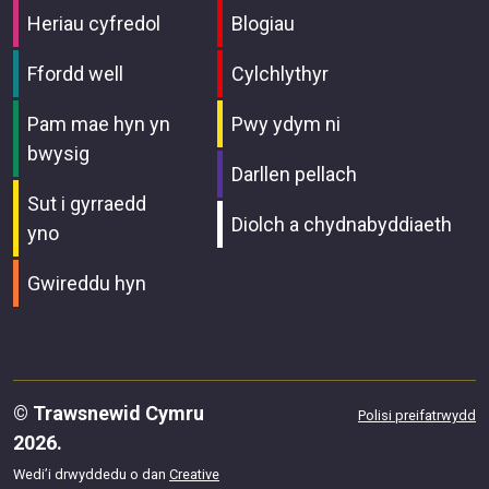
Heriau cyfredol
Blogiau
Ffordd well
Cylchlythyr
Pam mae hyn yn
Pwy ydym ni
bwysig
Darllen pellach
Sut i gyrraedd
Diolch a chydnabyddiaeth
yno
Gwireddu hyn
© Trawsnewid Cymru
Polisi preifatrwydd
2026.
Wedi’i drwyddedu o dan
Creative