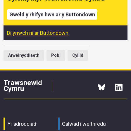
Gweld y rhifyn hwn ar y Buttondown
Dilynwch ni ar Buttondown
Arweinyddiaeth
Pobl
Cyllid
Trawsnewid
Cymru
Yr adroddiad
Galwad i weithredu