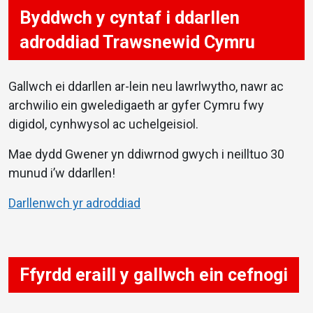
Byddwch y cyntaf i ddarllen
adroddiad Trawsnewid Cymru
Gallwch ei ddarllen ar-lein neu lawrlwytho, nawr ac
archwilio ein gweledigaeth ar gyfer Cymru fwy
digidol, cynhwysol ac uchelgeisiol.
Mae dydd Gwener yn ddiwrnod gwych i neilltuo 30
munud i’w ddarllen!
Darllenwch yr adroddiad
Ffyrdd eraill y gallwch ein cefnogi