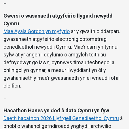
–
Gwersi o wasanaeth atgyfeirio llygaid newydd
Cymru
Mae Ayala Gordon yn myfyrio
ar y gwaith o ddarparu
gwasanaeth atgyfeirio electronig optometreg
cenedlaethol newydd i Gymru. Mae’r darn yn tynnu
sylw at yr angen i ddylunio o amgylch teithiau
defnyddwyr go iawn, cynnwys timau technegol a
chlinigol yn gynnar, a mesur llwyddiant yn ôl y
gwahaniaeth y mae’r gwasanaeth yn ei wneud i ofal
cleifion.
–
Hacathon Hanes yn dod â data Cymru yn fyw
Daeth hacathon 2026 Llyfrgell Genedlaethol Cymru
â
phobl o wahanol gefndiroedd ynghyd i archwilio