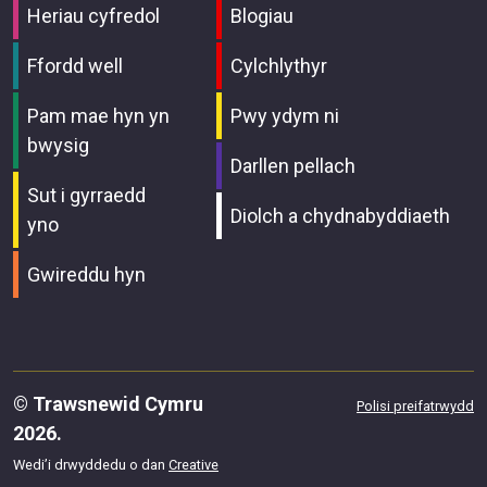
Heriau cyfredol
Blogiau
Ffordd well
Cylchlythyr
Pam mae hyn yn
Pwy ydym ni
bwysig
Darllen pellach
Sut i gyrraedd
Diolch a chydnabyddiaeth
yno
Gwireddu hyn
© Trawsnewid Cymru
Polisi preifatrwydd
2026.
Wedi’i drwyddedu o dan
Creative