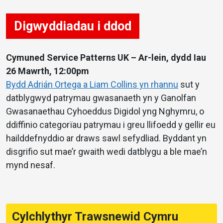
Digwyddiadau i ddod
Cymuned Service Patterns UK – Ar-lein, dydd Iau
26 Mawrth, 12:00pm
Bydd Adrián Ortega a Liam Collins yn rhannu
sut y
datblygwyd patrymau gwasanaeth yn y Ganolfan
Gwasanaethau Cyhoeddus Digidol yng Nghymru, o
ddiffinio categorïau patrymau i greu llifoedd y gellir eu
hailddefnyddio ar draws sawl sefydliad. Byddant yn
disgrifio sut mae’r gwaith wedi datblygu a ble mae’n
mynd nesaf.
Cylchlythyr Trawsnewid Cymru