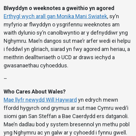
Blwyddyn o weeknotes a gweithio yn agored
Erthygl wych arall gan Monika Mani Swiatek
, sy’n
myfyrio ar flwyddyn o ysgrifennu weeknotes am
waith dylunio sy’n canolbwyntio ar y defnyddiwr yng
Nghymru. Mae’n dangos sut mae’r arfer wedi ei helpu
i feddwl yn gliriach, siarad yn fwy agored am heriau, a
meithrin dealltwriaeth o UCD ar draws iechyd a
gwasanaethau cyhoeddus.
–
Who Cares About Wales?
Mae llyfr newydd Will Hayward
yn edrych mewn
ffordd hygyrch ond grymus ar sut mae Cymru wedi’i
siomi gan San Steffan a Bae Caerdydd ers datganoli.
Mae’n dadlau bod y system bresennol yn methu pobl
yng Nghymru ac yn galw ar y cyhoedd i fynnu gwell.