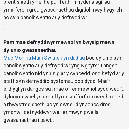
brentisiaeth yn ei helpu i feithrin hyder a sgiliau
ymarferol i greu gwasanaethau digidol mwy hygyrch
ac sy’n canolbwyntio ar y defnyddiwr.
–
Pam mae defnyddwyr mewnol yn bwysig mewn
dylunio gwasanaethau
Mae Monika Mani Swiatek yn dadlau
bod dylunio sy’n
canolbwyntio ar y defnyddiwr yng Nghymru angen
canolbwyntio nid yn unig ar y cyhoedd, ond hefyd ar y
staff sy’n defnyddio systemau bob dydd. Mae’r
erthygl yn dangos sut mae offer mewnol sydd wedi’u
dylunio’n wael yn creu ffyrdd anffurfiol o weithio, oedi
a rhwystredigaeth, ac yn gwneud yr achos dros
ymchwil defnyddwyr well er mwyn gwella
gwasanaethau i bawb.