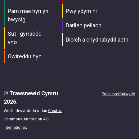
Pam mae hyn yn
Pwy ydym ni
bwysig
Darllen pellach
Sut i gyrraedd
Diolch a chydnabyddiaeth
yno
Gwireddu hyn
© Trawsnewid Cymru
Polisi preifatrwydd
2026.
Wedi’i drwyddedu o dan
Creative
Commons Attribution 4.0
.
International