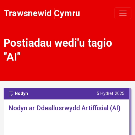
Trawsnewid Cymru
Postiadau wedi'u tagio
"AI"
Nodyn
5 Hydref 2025
Nodyn ar Ddeallusrwydd Artiffisial (AI)