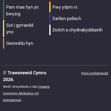
Pam mae hyn yn
Pwy ydym ni
bwysig
Darllen pellach
Sut i gyrraedd
Diolch a chydnabyddiaeth
yno
Gwireddu hyn
© Trawsnewid Cymru
Polisi preifatrwydd
2026.
Wedi’i drwyddedu o dan
Creative
Commons Attribution 4.0
.
International