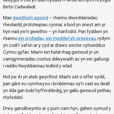
Betsi Cadwaladr.
Mae
gweithio’n agored
– rhannu diweddariadau
rheolaidd, prototeipiau cynnar, a bod yn onest am yr
hyn nad yw’n gweithio – yn hanfodol. Pan fyddwn yn
rhannu
ein profiadau, ein meddwl a’n prosesau
, rydym
yn codi’r safon ar y cyd ar draws sector cyhoeddus
Cymru gyfan. Mae’n ein hatal rhag gwneud yr un
camgymeriadau costus ddwywaith ac yn ein galluogi
i raddio llwyddiannau ledled y wlad.
Nid yw AI yn ateb gwyrthiol. Mae’n set o offer sydd,
pan gânt eu cymhwyso i broblemau sy’n cael eu deall
yn dda gan bobl hyfforddedig, yn gallu gwneud pethau
rhyfeddol.
Drwy ganolbwyntio ar y pum cam hyn, gallwn symud y