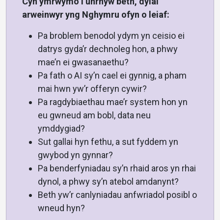
Cyn ymrwymo i unrhyw beth, dylai
arweinwyr yng Nghymru ofyn o leiaf:
Pa broblem benodol ydym yn ceisio ei
datrys gyda’r dechnoleg hon, a phwy
mae’n ei gwasanaethu?
Pa fath o AI sy’n cael ei gynnig, a pham
mai hwn yw’r offeryn cywir?
Pa ragdybiaethau mae’r system hon yn
eu gwneud am bobl, data neu
ymddygiad?
Sut gallai hyn fethu, a sut fyddem yn
gwybod yn gynnar?
Pa benderfyniadau sy’n rhaid aros yn rhai
dynol, a phwy sy’n atebol amdanynt?
Beth yw’r canlyniadau anfwriadol posibl o
wneud hyn?