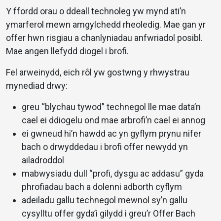
Y ffordd orau o ddeall technoleg yw mynd ati’n
ymarferol mewn amgylchedd rheoledig. Mae gan yr
offer hwn risgiau a chanlyniadau anfwriadol posibl.
Mae angen llefydd diogel i brofi.
Fel arweinydd, eich rôl yw gostwng y rhwystrau
mynediad drwy:
greu “blychau tywod” technegol lle mae data’n
cael ei ddiogelu ond mae arbrofi’n cael ei annog
ei gwneud hi’n hawdd ac yn gyflym prynu nifer
bach o drwyddedau i brofi offer newydd yn
ailadroddol
mabwysiadu dull “profi, dysgu ac addasu” gyda
phrofiadau bach a dolenni adborth cyflym
adeiladu gallu technegol mewnol sy’n gallu
cysylltu offer gyda’i gilydd i greu’r Offer Bach