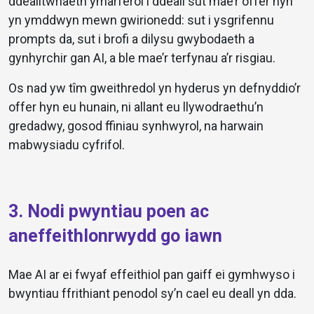
ddealltwriaeth ymarferol i ddeall sut mae’r offer hyn
yn ymddwyn mewn gwirionedd: sut i ysgrifennu
prompts da, sut i brofi a dilysu gwybodaeth a
gynhyrchir gan AI, a ble mae’r terfynau a’r risgiau.
Os nad yw tîm gweithredol yn hyderus yn defnyddio’r
offer hyn eu hunain, ni allant eu llywodraethu’n
gredadwy, gosod ffiniau synhwyrol, na harwain
mabwysiadu cyfrifol.
3. Nodi pwyntiau poen ac
aneffeithlonrwydd go iawn
Mae AI ar ei fwyaf effeithiol pan gaiff ei gymhwyso i
bwyntiau ffrithiant penodol sy’n cael eu deall yn dda.