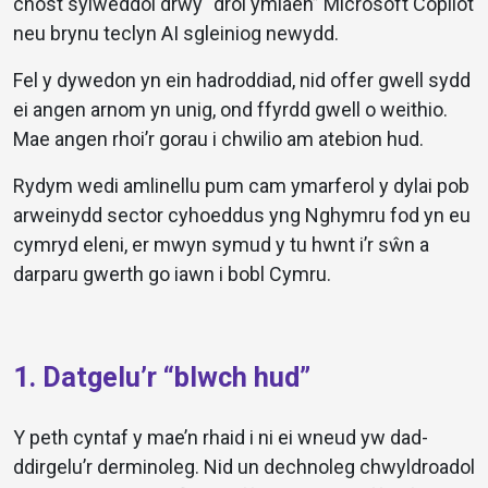
chost sylweddol drwy “droi ymlaen” Microsoft Copilot
neu brynu teclyn AI sgleiniog newydd.
Fel y dywedon yn ein hadroddiad, nid offer gwell sydd
ei angen arnom yn unig, ond ffyrdd gwell o weithio.
Mae angen rhoi’r gorau i chwilio am atebion hud.
Rydym wedi amlinellu pum cam ymarferol y dylai pob
arweinydd sector cyhoeddus yng Nghymru fod yn eu
cymryd eleni, er mwyn symud y tu hwnt i’r sŵn a
darparu gwerth go iawn i bobl Cymru.
1. Datgelu’r “blwch hud”
Y peth cyntaf y mae’n rhaid i ni ei wneud yw dad-
ddirgelu’r derminoleg. Nid un dechnoleg chwyldroadol