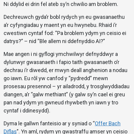
Ni ddylid ei drin fel ateb sy’n chwilio am broblem.
Dechreuwch gyda’r bobl rydych yn eu gwasanaethu
a’r cyfyngiadau y maent yn eu hwynebu. Rhaid i’r
cwestiwn cyntaf fod: “Pa broblem ydym yn ceisio ei
datrys?” – nid “Ble allem ni ddefnyddio AI?”
Mae angen i ni gyflogi ymchwilwyr defnyddwyr a
dylunwyr gwasanaeth i fapio taith gwasanaeth o’r
dechrau i’r diwedd, er mwyn deall anghenion a nodau
go iawn. Eu rôl yw canfod y “pydredd” mewn
prosesau presennol – yr ailadrodd, y trosglwyddiadau
diangen, a’r “galw methiant” (y galw sy’n cael ei greu
pan nad ydym yn gwneud rhywbeth yn iawn y tro
cyntaf i ddinesydd).
Dyma le gallwn fanteisio ar y syniad o “
Offer Bach
Diflas
”. Yn aml, rydym yn gwastraffu amser yn ceisio