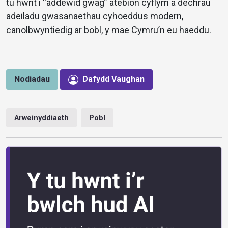
tu hwnt i “addewid gwag” atebion cyflym a dechrau
adeiladu gwasanaethau cyhoeddus modern,
canolbwyntiedig ar bobl, y mae Cymru’n eu haeddu.
Nodiadau
Dafydd Vaughan
Arweinyddiaeth
Pobl