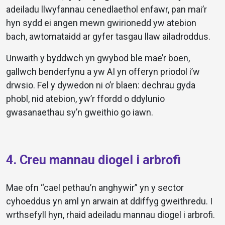
adeiladu llwyfannau cenedlaethol enfawr, pan mai’r
hyn sydd ei angen mewn gwirionedd yw atebion
bach, awtomataidd ar gyfer tasgau llaw ailadroddus.
Unwaith y byddwch yn gwybod ble mae’r boen,
gallwch benderfynu a yw AI yn offeryn priodol i’w
drwsio. Fel y dywedon ni o’r blaen: dechrau gyda
phobl, nid atebion, yw’r ffordd o ddylunio
gwasanaethau sy’n gweithio go iawn.
4. Creu mannau diogel i arbrofi
Mae ofn “cael pethau’n anghywir” yn y sector
cyhoeddus yn aml yn arwain at ddiffyg gweithredu. I
wrthsefyll hyn, rhaid adeiladu mannau diogel i arbrofi.