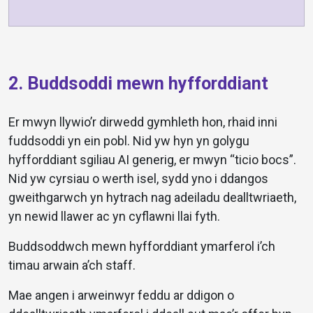
2. Buddsoddi mewn hyfforddiant
Er mwyn llywio’r dirwedd gymhleth hon, rhaid inni
fuddsoddi yn ein pobl. Nid yw hyn yn golygu
hyfforddiant sgiliau AI generig, er mwyn “ticio bocs”.
Nid yw cyrsiau o werth isel, sydd yno i ddangos
gweithgarwch yn hytrach nag adeiladu dealltwriaeth,
yn newid llawer ac yn cyflawni llai fyth.
Buddsoddwch mewn hyfforddiant ymarferol i’ch
timau arwain a’ch staff.
Mae angen i arweinwyr feddu ar ddigon o