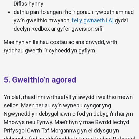
Diflas hynny
dathlu pan fo angen rhoi’r gorau i rywbeth am nad
yw’n gweithio mwyach,
fel y gwnaeth i.AI
gyda’i
declyn Redbox ar gyfer gweision sifil
Mae hyn yn lleihau costau ac ansicrwydd, wrth
ryddhau gwerth i’r cyhoedd yn gyflym.
5. Gweithio’n agored
Yn olaf, rhaid inni wrthsefyll yr awydd i weithio mewn
seilos. Mae’r heriau sy’n wynebu cyngor yng
Ngwynedd yn debygol iawn o fod yn debyg i’r rhai ym
Mhowys neu Fynwy. Mae’r hyn y mae Bwrdd Iechyd
Prifysgol Cwm Taf Morgannwg yn ei ddysgu yn
debygol o fod yn ddefnyddiol i Fwrdd Iechyd Prifysgol