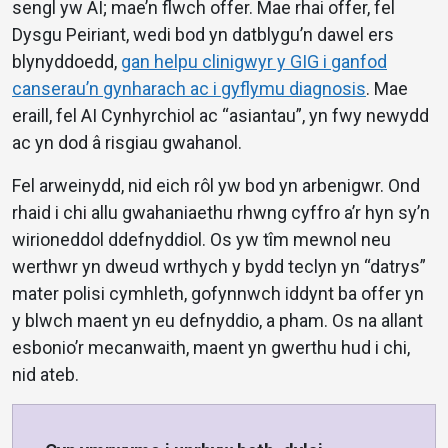
sengl yw AI; mae’n flwch offer. Mae rhai offer, fel
Dysgu Peiriant, wedi bod yn datblygu’n dawel ers
blynyddoedd,
gan helpu clinigwyr y GIG i ganfod
canserau’n gynharach ac i gyflymu diagnosis
. Mae
eraill, fel AI Cynhyrchiol ac “asiantau”, yn fwy newydd
ac yn dod â risgiau gwahanol.
Fel arweinydd, nid eich rôl yw bod yn arbenigwr. Ond
rhaid i chi allu gwahaniaethu rhwng cyffro a’r hyn sy’n
wirioneddol ddefnyddiol. Os yw tîm mewnol neu
werthwr yn dweud wrthych y bydd teclyn yn “datrys”
mater polisi cymhleth, gofynnwch iddynt ba offer yn
y blwch maent yn eu defnyddio, a pham. Os na allant
esbonio’r mecanwaith, maent yn gwerthu hud i chi,
nid ateb.