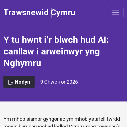
Trawsnewid Cymru
Y tu hwnt i’r blwch hud AI:
canllaw i arweinwyr yng
Nghymru
Nodyn
9 Chwefror 2026
Ym mhob siambr gyngor ac ym mhob ystafell fwrdd
mewn byrddau iechyd ledled Cymru, mae’r pwysau’n