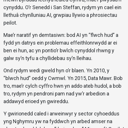
cynyddu. O’r Senedd i San Steffan, rydym yn cael ein
llethuâ chynlluniau AI, grwpiau llywio a phrosiectau
peilot.
Mae’r naratif yn demtasiwn: bod AI yn “flwch hud” a
fydd yn datrys ein problemau effeithlonrwydd ar ei
ben ei hun, ac yn pontio’r bwlch cynyddol rhwng y
galw sy’n tyfu a chyllidebau sy’n lleihau.
Ond rydym wedi gweld hyn o’r blaen. Yn 2010, y
“blwch hud” oedd y Cwmwl. Yn 2015, Data Mawr. Bob
tro, mae’r cylch cyffro hwn yn addo ateb hudol, a bob
tro, rydym yn pendroni pam nad yw’r arbedion a
addawyd erioed yn gwireddu.
Y gwirionedd caled i arweinwyr y sector cyhoeddus
yng Nghymru yw na fyddwch yn arbed amser na