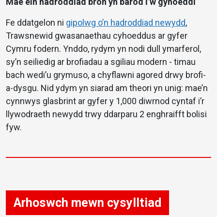
Mae ein hadroddiad bron yn barod i’w gyhoeddi
Fe ddatgelon ni
gipolwg o’n hadroddiad newydd
,
Trawsnewid gwasanaethau cyhoeddus ar gyfer
Cymru fodern. Ynddo, rydym yn nodi dull ymarferol,
sy’n seiliedig ar brofiadau a sgiliau modern - timau
bach wedi’u grymuso, a chyflawni agored drwy brofi-
a-dysgu. Nid ydym yn siarad am theori yn unig: mae’n
cynnwys glasbrint ar gyfer y 1,000 diwrnod cyntaf i’r
llywodraeth newydd trwy ddarparu 2 enghraifft bolisi
fyw.
Arhoswch mewn cysylltiad