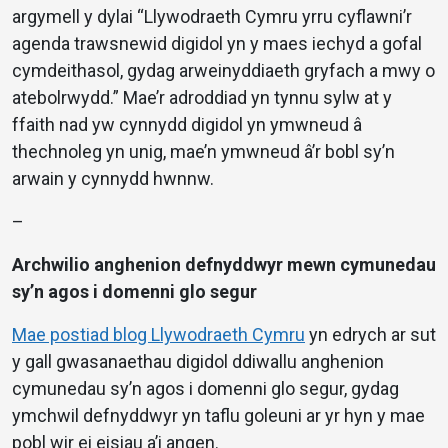
argymell y dylai “Llywodraeth Cymru yrru cyflawni’r
agenda trawsnewid digidol yn y maes iechyd a gofal
cymdeithasol, gydag arweinyddiaeth gryfach a mwy o
atebolrwydd.” Mae’r adroddiad yn tynnu sylw at y
ffaith nad yw cynnydd digidol yn ymwneud â
thechnoleg yn unig, mae’n ymwneud â’r bobl sy’n
arwain y cynnydd hwnnw.
–
Archwilio anghenion defnyddwyr mewn cymunedau
sy’n agos i domenni glo segur
Mae postiad blog Llywodraeth Cymru
yn edrych ar sut
y gall gwasanaethau digidol ddiwallu anghenion
cymunedau sy’n agos i domenni glo segur, gydag
ymchwil defnyddwyr yn taflu goleuni ar yr hyn y mae
pobl wir ei eisiau a’i angen.