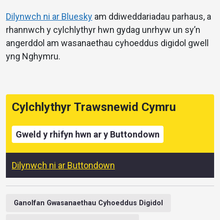
Dilynwch ni ar Bluesky
am ddiweddariadau parhaus, a
rhannwch y cylchlythyr hwn gydag unrhyw un sy’n
angerddol am wasanaethau cyhoeddus digidol gwell
yng Nghymru.
Cylchlythyr Trawsnewid Cymru
Gweld y rhifyn hwn ar y Buttondown
Dilynwch ni ar Buttondown
Ganolfan Gwasanaethau Cyhoeddus Digidol