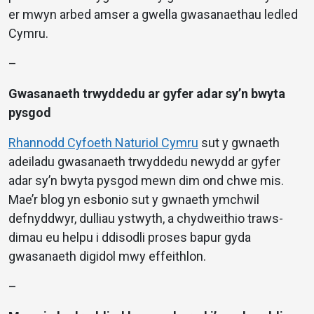
er mwyn arbed amser a gwella gwasanaethau ledled
Cymru.
–
Gwasanaeth trwyddedu ar gyfer adar sy’n bwyta
pysgod
Rhannodd Cyfoeth Naturiol Cymru
sut y gwnaeth
adeiladu gwasanaeth trwyddedu newydd ar gyfer
adar sy’n bwyta pysgod mewn dim ond chwe mis.
Mae’r blog yn esbonio sut y gwnaeth ymchwil
defnyddwyr, dulliau ystwyth, a chydweithio traws-
dimau eu helpu i ddisodli proses bapur gyda
gwasanaeth digidol mwy effeithlon.
–