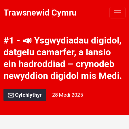
Trawsnewid Cymru
#1 - 📣 Ysgwydiadau digidol,
datgelu camarfer, a lansio
ein hadroddiad – crynodeb
newyddion digidol mis Medi.
Cylchlythyr
28 Medi 2025