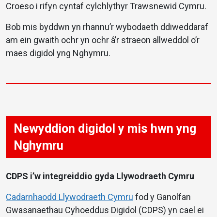
Croeso i rifyn cyntaf cylchlythyr Trawsnewid Cymru.
Bob mis byddwn yn rhannu’r wybodaeth ddiweddaraf
am ein gwaith ochr yn ochr â’r straeon allweddol o’r
maes digidol yng Nghymru.
Newyddion digidol y mis hwn yng
Nghymru
CDPS i’w integreiddio gyda Llywodraeth Cymru
Cadarnhaodd Llywodraeth Cymru
fod y Ganolfan
Gwasanaethau Cyhoeddus Digidol (CDPS) yn cael ei