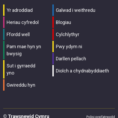
Yr adroddiad
Galwad i weithredu
Heriau cyfredol
Blogiau
Ffordd well
Cylchlythyr
Pam mae hyn yn
Pwy ydym ni
bwysig
Darllen pellach
Sut i gyrraedd
Diolch a chydnabyddiaeth
yno
Gwireddu hyn
© Trawsnewid Cymru
Polisi preifatrwydd