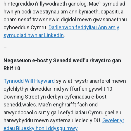
hintegreiddio i’r llywodraeth ganolog. Mae’r symudiad
hwn yn codi cwestiynau am annibyniaeth, capasiti, a
cham nesaf trawsnewid digidol mewn gwasanaethau
cyhoeddus Cymru.
Darllenwch feddyliau Ann am y
symudiad hwn ar LinkedIn
.
–
Negeseuon e-bost y Senedd wedi’u rhwystro gan
Rhif 10
Tynnodd Will Hayward
sylw at rwystr anarferol mewn
cylchlythyr diweddar: nid yw ffurflen gyswllt 10
Downing Street yn derbyn cyfeiriadau e-bost
senedd.wales. Mae’n enghraifft fach ond
arwyddocaol o sut y gall sefydliadau Cymru gael eu
hanwybyddu mewn systemau ledled y DU.
Gweler yr
edau Bluesky hon i ddysgu mwy
.