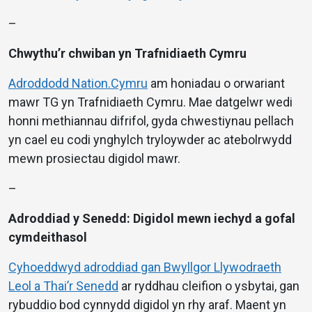
–
Chwythu’r chwiban yn Trafnidiaeth Cymru
Adroddodd Nation.Cymru
am honiadau o orwariant
mawr TG yn Trafnidiaeth Cymru. Mae datgelwr wedi
honni methiannau difrifol, gyda chwestiynau pellach
yn cael eu codi ynghylch tryloywder ac atebolrwydd
mewn prosiectau digidol mawr.
–
Adroddiad y Senedd: Digidol mewn iechyd a gofal
cymdeithasol
Cyhoeddwyd adroddiad gan Bwyllgor Llywodraeth
Leol a Thai’r Senedd
ar ryddhau cleifion o ysbytai, gan
rybuddio bod cynnydd digidol yn rhy araf. Maent yn