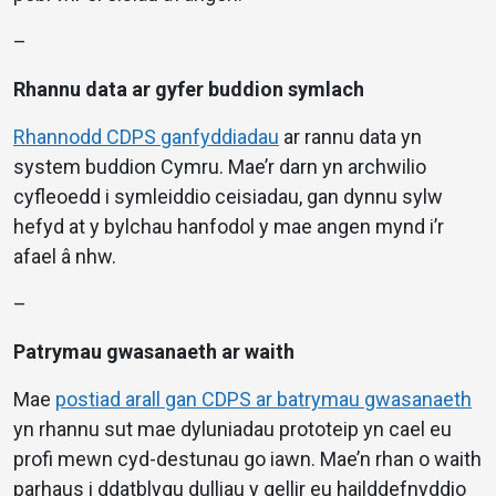
–
Rhannu data ar gyfer buddion symlach
Rhannodd CDPS ganfyddiadau
ar rannu data yn
system buddion Cymru. Mae’r darn yn archwilio
cyfleoedd i symleiddio ceisiadau, gan dynnu sylw
hefyd at y bylchau hanfodol y mae angen mynd i’r
afael â nhw.
–
Patrymau gwasanaeth ar waith
Mae
postiad arall gan CDPS ar batrymau gwasanaeth
yn rhannu sut mae dyluniadau prototeip yn cael eu
profi mewn cyd-destunau go iawn. Mae’n rhan o waith
parhaus i ddatblygu dulliau y gellir eu hailddefnyddio