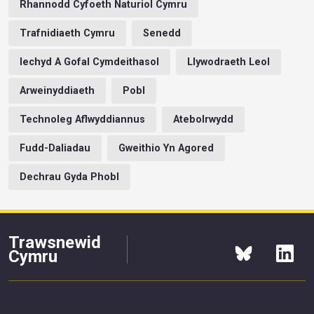
Rhannodd Cyfoeth Naturiol Cymru
Trafnidiaeth Cymru
Senedd
Iechyd A Gofal Cymdeithasol
Llywodraeth Leol
Arweinyddiaeth
Pobl
Technoleg Aflwyddiannus
Atebolrwydd
Fudd-Daliadau
Gweithio Yn Agored
Dechrau Gyda Phobl
Trawsnewid
Cymru