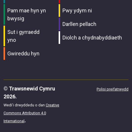
Pam mae hyn yn
Pwy ydym ni
bwysig
Darllen pellach
Sut i gyrraedd
Diolch a chydnabyddiaeth
yno
Gwireddu hyn
© Trawsnewid Cymru
Polisi preifatrwydd
2026.
Wedi’i drwyddedu o dan
Creative
Commons Attribution 4.0
.
International