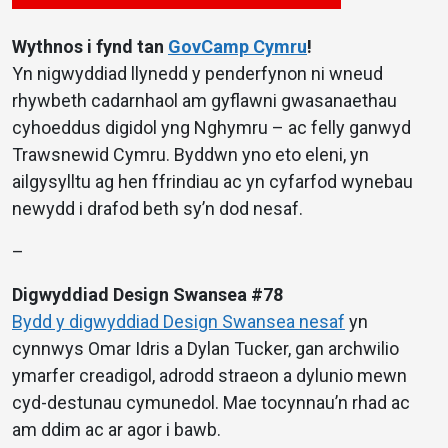
Wythnos i fynd tan
GovCamp Cymru
!
Yn nigwyddiad llynedd y penderfynon ni wneud
rhywbeth cadarnhaol am gyflawni gwasanaethau
cyhoeddus digidol yng Nghymru – ac felly ganwyd
Trawsnewid Cymru. Byddwn yno eto eleni, yn
ailgysylltu ag hen ffrindiau ac yn cyfarfod wynebau
newydd i drafod beth sy’n dod nesaf.
–
Digwyddiad Design Swansea #78
Bydd y digwyddiad Design Swansea nesaf
yn
cynnwys Omar Idris a Dylan Tucker, gan archwilio
ymarfer creadigol, adrodd straeon a dylunio mewn
cyd-destunau cymunedol. Mae tocynnau’n rhad ac
am ddim ac ar agor i bawb.