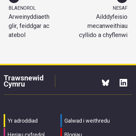
BLAENOROL
NESAF
Arweinyddiaeth
Ailddyfeisio
glir, feiddgar ac
mecanweithiau
atebol
cyllido a chyflenwi
Trawsnewid
Cymru
Yr adroddiad
Galwad i weithredu
Heriau cyfredol
Blogiau