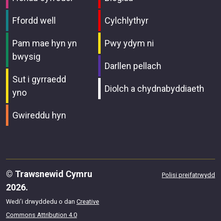
Ffordd well
Cylchlythyr
Pam mae hyn yn
Pwy ydym ni
bwysig
Darllen pellach
Sut i gyrraedd
Diolch a chydnabyddiaeth
yno
Gwireddu hyn
© Trawsnewid Cymru
Polisi preifatrwydd
2026.
Wedi’i drwyddedu o dan
Creative
Commons Attribution 4.0