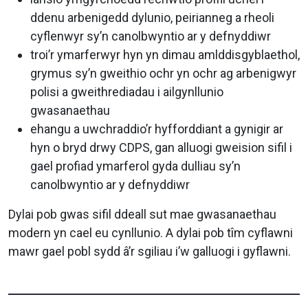
ddenu arbenigedd dylunio, peirianneg a rheoli
cyflenwyr sy’n canolbwyntio ar y defnyddiwr
troi’r ymarferwyr hyn yn dimau amlddisgyblaethol,
grymus sy’n gweithio ochr yn ochr ag arbenigwyr
polisi a gweithrediadau i ailgynllunio
gwasanaethau
ehangu a uwchraddio’r hyfforddiant a gynigir ar
hyn o bryd drwy CDPS, gan alluogi gweision sifil i
gael profiad ymarferol gyda dulliau sy’n
canolbwyntio ar y defnyddiwr
Dylai pob gwas sifil ddeall sut mae gwasanaethau
modern yn cael eu cynllunio. A dylai pob tîm cyflawni
mawr gael pobl sydd â’r sgiliau i’w galluogi i gyflawni.