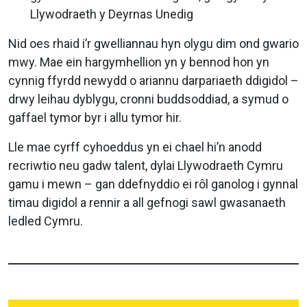
Llywodraeth y Deyrnas Unedig
Nid oes rhaid i’r gwelliannau hyn olygu dim ond gwario
mwy. Mae ein hargymhellion yn y bennod hon yn
cynnig ffyrdd newydd o ariannu darpariaeth ddigidol –
drwy leihau dyblygu, cronni buddsoddiad, a symud o
gaffael tymor byr i allu tymor hir.
Lle mae cyrff cyhoeddus yn ei chael hi’n anodd
recriwtio neu gadw talent, dylai Llywodraeth Cymru
gamu i mewn – gan ddefnyddio ei rôl ganolog i gynnal
timau digidol a rennir a all gefnogi sawl gwasanaeth
ledled Cymru.