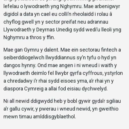
lefelau o lywodraeth yng Nghymru. Mae arbenigwyr
digidol a data yn cael eu colli’n rheolaidd i rolau â
chyflog gwell yn y sector preifat neu adrannau
Llywodraeth y Deyrnas Unedig sydd wedi’u lleoli yng
Nghymru a thros y ffin.
Mae gan Gymru y dalent. Mae ein sectorau fintech a
seiberddiogelwch llwyddiannus sy’n tyfu o hyd yn
dangos hynny. Ond mae angen i ni wneud i waith y
llywodraeth deimlo fel llwybr gyrfa cyffrous, ystyrlon
a chredadwy i’r rhai sydd eisoes yma, a’r rhai yn y
diaspora Cymreig a allai fod eisiau dychwelyd.
Ni all newid ddigwydd heb y bobl gywir gyda’r sgiliau
a’r gallu cywir, y pwerau i wneud newid, yn gweithio
mewn timau amlddisgyblaethol.