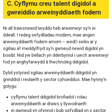
C. Cyflymu creu talent digidol a
gwreiddio arweinyddiaeth fodern
Ni all trawsnewid lwyddo heb arweinwyr sy’n ei
ddeall. I redeg sefydliadau modern, mae angen
arweinyddiaeth fodern arnom – wedi’i seilio ar y
sgiliau a’r meddylfryd sy’n gwneud newid digidol yn
bosibl. Nid yw bellach yn dderbyniol i uwch arweinwyr
fod yn anghyfarwydd â thechnoleg ddigidol.
Dylid ystyried sgiliau arweinyddiaeth ddigidol yn
greiddiol i reolaeth y sector cyhoeddus. Mae hynny’n
golygu:
cyflymu talent ddigidol brofiadol i rolau
arweinyddiaeth ar draws y llywodraeth
ei gwneud yn ofynnol i bob sefydliad yn y sector