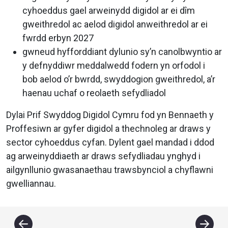
cyhoeddus gael arweinydd digidol ar ei dîm
gweithredol ac aelod digidol anweithredol ar ei
fwrdd erbyn 2027
gwneud hyfforddiant dylunio sy’n canolbwyntio ar
y defnyddiwr meddalwedd fodern yn orfodol i
bob aelod o’r bwrdd, swyddogion gweithredol, a’r
haenau uchaf o reolaeth sefydliadol
Dylai Prif Swyddog Digidol Cymru fod yn Bennaeth y
Proffesiwn ar gyfer digidol a thechnoleg ar draws y
sector cyhoeddus cyfan. Dylent gael mandad i ddod
ag arweinyddiaeth ar draws sefydliadau ynghyd i
ailgynllunio gwasanaethau trawsbynciol a chyflawni
gwelliannau.