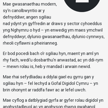
Mae gwasanaethau modern,
sy’n canolbwyntio ar y
defnyddiwr, angen sgiliau
nad ydynt yn gyffredin ar draws y sector cyhoeddus
yng Nghymru o hyd – yn enwedig ym maes ymchwil
defnyddwyr, dylunio gwasanaethau, dylunio cynnwys,
rheoli cyflawni a pheirianneg.
Er bod pocedi bach o’r sgiliau hyn, maent yn aml yn
rhy fach, wedi’u dosbarthu’n anwastad, ac yn ddi-rym
– mewn rolau is, heb y mandad i arwain newid.
Mae rhai sefydliadau a ddylai gael eu gyrru gan y
sgiliau hyn – fel Iechyd a Gofal Digidol Cymru – yn
brin ohonynt ar raddfa fawr ac ar lefel uwch.
Mae cyflog a datblygiad gyrfa ar gyfer rolau digidol yn
anghystadleuol ac yn anghyson rhwng gwahanol