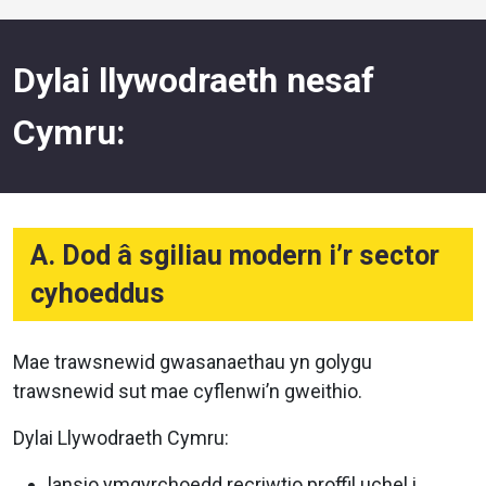
Dylai llywodraeth nesaf
Cymru:
A. Dod â sgiliau modern i’r sector
cyhoeddus
Mae trawsnewid gwasanaethau yn golygu
trawsnewid sut mae cyflenwi’n gweithio.
Dylai Llywodraeth Cymru:
lansio ymgyrchoedd recriwtio proffil uchel i