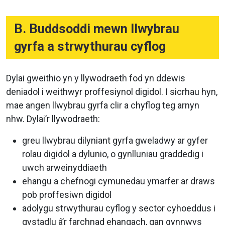
B. Buddsoddi mewn llwybrau
gyrfa a strwythurau cyflog
Dylai gweithio yn y llywodraeth fod yn ddewis
deniadol i weithwyr proffesiynol digidol. I sicrhau hyn,
mae angen llwybrau gyrfa clir a chyflog teg arnyn
nhw. Dylai’r llywodraeth:
greu llwybrau dilyniant gyrfa gweladwy ar gyfer
rolau digidol a dylunio, o gynlluniau graddedig i
uwch arweinyddiaeth
ehangu a chefnogi cymunedau ymarfer ar draws
pob proffesiwn digidol
adolygu strwythurau cyflog y sector cyhoeddus i
gystadlu â’r farchnad ehangach, gan gynnwys