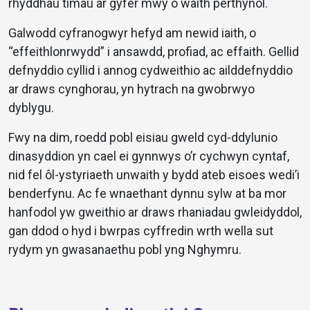
rhyddhau timau ar gyfer mwy o waith perthynol.
Galwodd cyfranogwyr hefyd am newid iaith, o
“effeithlonrwydd” i ansawdd, profiad, ac effaith. Gellid
defnyddio cyllid i annog cydweithio ac ailddefnyddio
ar draws cynghorau, yn hytrach na gwobrwyo
dyblygu.
Fwy na dim, roedd pobl eisiau gweld cyd-ddylunio
dinasyddion yn cael ei gynnwys o’r cychwyn cyntaf,
nid fel ôl-ystyriaeth unwaith y bydd ateb eisoes wedi’i
benderfynu. Ac fe wnaethant dynnu sylw at ba mor
hanfodol yw gweithio ar draws rhaniadau gwleidyddol,
gan ddod o hyd i bwrpas cyffredin wrth wella sut
rydym yn gwasanaethu pobl yng Nghymru.