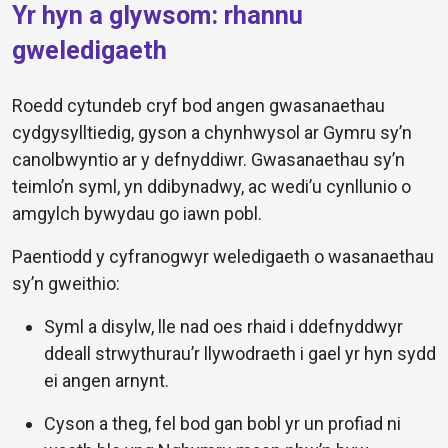
Yr hyn a glywsom: rhannu
gweledigaeth
Roedd cytundeb cryf bod angen gwasanaethau
cydgysylltiedig, gyson a chynhwysol ar Gymru sy’n
canolbwyntio ar y defnyddiwr. Gwasanaethau sy’n
teimlo’n syml, yn ddibynadwy, ac wedi’u cynllunio o
amgylch bywydau go iawn pobl.
Paentiodd y cyfranogwyr weledigaeth o wasanaethau
sy’n gweithio:
Syml a disylw, lle nad oes rhaid i ddefnyddwyr
ddeall strwythurau’r llywodraeth i gael yr hyn sydd
ei angen arnynt.
Cyson a theg, fel bod gan bobl yr un profiad ni