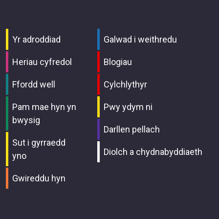
Yr adroddiad
Galwad i weithredu
Heriau cyfredol
Blogiau
Ffordd well
Cylchlythyr
Pam mae hyn yn
Pwy ydym ni
bwysig
Darllen pellach
Sut i gyrraedd
Diolch a chydnabyddiaeth
yno
Gwireddu hyn