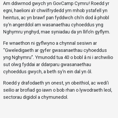
Am ddiwrnod gwych yn GovCamp Cymru! Roedd yr
egni, haelioni a’r chwilfrydedd ym mhob ystafell yn
heintus, ac yn brawf pan fyddwch chi’n dod â phobl
sy’n angerddol am wasanaethau cyhoeddus yng
Nghymru ynghyd, mae syniadau da yn llifo’n gyflym.
Fe wnaethon ni gyflwyno a chynnal sesiwn ar
“Gweledigaeth ar gyfer gwasanaethau cyhoeddus
yng Nghymru”. Ymunodd tua 40 o bobl â ni i archwilio
sut olwg fyddai ar ddarparu gwasanaethau
cyhoeddus gwych, a beth sy’n ein dal yn ôl.
Roedd y drafodaeth yn onest, yn obeithiol, ac wedi’i
seilio ar brofiad go iawn o bob rhan o lywodraeth leol,
sectorau digidol a chymunedol.