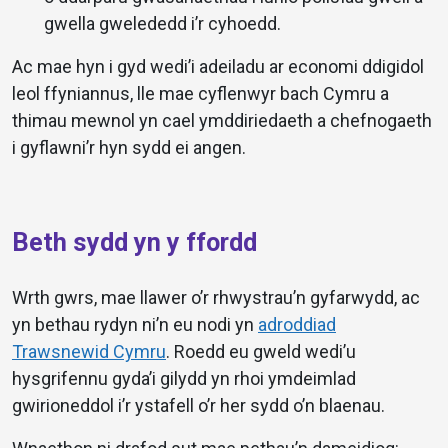
gwella gwelededd i’r cyhoedd.
Ac mae hyn i gyd wedi’i adeiladu ar economi ddigidol
leol ffyniannus, lle mae cyflenwyr bach Cymru a
thimau mewnol yn cael ymddiriedaeth a chefnogaeth
i gyflawni’r hyn sydd ei angen.
Beth sydd yn y ffordd
Wrth gwrs, mae llawer o’r rhwystrau’n gyfarwydd, ac
yn bethau rydyn ni’n eu nodi yn
adroddiad
Trawsnewid Cymru
. Roedd eu gweld wedi’u
hysgrifennu gyda’i gilydd yn rhoi ymdeimlad
gwirioneddol i’r ystafell o’r her sydd o’n blaenau.