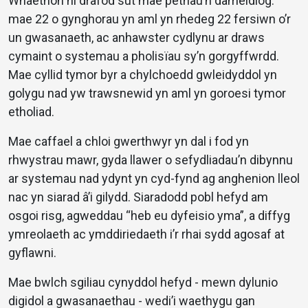
Wnaethon ni drafod sut mae pethau’n dameidiog:
mae 22 o gynghorau yn aml yn rhedeg 22 fersiwn o’r
un gwasanaeth, ac anhawster cydlynu ar draws
cymaint o systemau a pholisïau sy’n gorgyffwrdd.
Mae cyllid tymor byr a chylchoedd gwleidyddol yn
golygu nad yw trawsnewid yn aml yn goroesi tymor
etholiad.
Mae caffael a chloi gwerthwyr yn dal i fod yn
rhwystrau mawr, gyda llawer o sefydliadau’n dibynnu
ar systemau nad ydynt yn cyd-fynd ag anghenion lleol
nac yn siarad â’i gilydd. Siaradodd pobl hefyd am
osgoi risg, agweddau “heb eu dyfeisio yma”, a diffyg
ymreolaeth ac ymddiriedaeth i’r rhai sydd agosaf at
gyflawni.
Mae bwlch sgiliau cynyddol hefyd - mewn dylunio
digidol a gwasanaethau - wedi’i waethygu gan