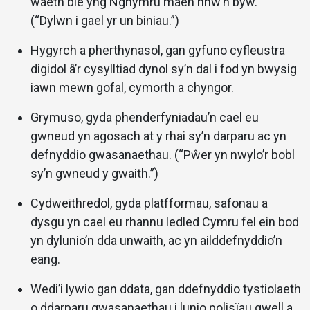
waeth ble yng Nghymru maen nhw’n byw.
(“Dylwn i gael yr un biniau.”)
Hygyrch a pherthynasol, gan gyfuno cyfleustra
digidol â’r cysylltiad dynol sy’n dal i fod yn bwysig
iawn mewn gofal, cymorth a chyngor.
Grymuso, gyda phenderfyniadau’n cael eu
gwneud yn agosach at y rhai sy’n darparu ac yn
defnyddio gwasanaethau. (“Pŵer yn nwylo’r bobl
sy’n gwneud y gwaith.”)
Cydweithredol, gyda platfformau, safonau a
dysgu yn cael eu rhannu ledled Cymru fel ein bod
yn dylunio’n dda unwaith, ac yn ailddefnyddio’n
eang.
Wedi’i lywio gan ddata, gan ddefnyddio tystiolaeth
o ddarparu gwasanaethau i lunio polisïau gwell a