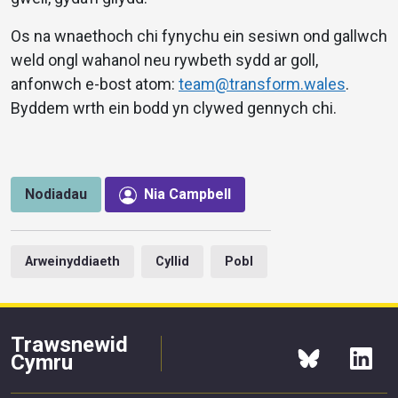
Os na wnaethoch chi fynychu ein sesiwn ond gallwch
weld ongl wahanol neu rywbeth sydd ar goll,
anfonwch e-bost atom:
team@transform.wales
.
Byddem wrth ein bodd yn clywed gennych chi.
Nodiadau
Nia Campbell
Arweinyddiaeth
Cyllid
Pobl
Trawsnewid
Cymru