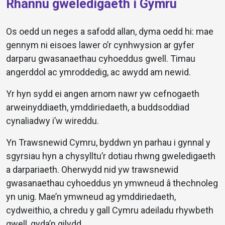
Rhannu gweledigaeth i Gymru
Os oedd un neges a safodd allan, dyma oedd hi: mae
gennym ni eisoes lawer o’r cynhwysion ar gyfer
darparu gwasanaethau cyhoeddus gwell. Timau
angerddol ac ymroddedig, ac awydd am newid.
Yr hyn sydd ei angen arnom nawr yw cefnogaeth
arweinyddiaeth, ymddiriedaeth, a buddsoddiad
cynaliadwy i’w wireddu.
Yn Trawsnewid Cymru, byddwn yn parhau i gynnal y
sgyrsiau hyn a chysylltu’r dotiau rhwng gweledigaeth
a darpariaeth. Oherwydd nid yw trawsnewid
gwasanaethau cyhoeddus yn ymwneud â thechnoleg
yn unig. Mae’n ymwneud ag ymddiriedaeth,
cydweithio, a chredu y gall Cymru adeiladu rhywbeth
gwell, gyda’n gilydd.